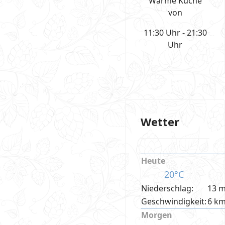
Warme Küche
von
11:30 Uhr - 21:30
Uhr
Wetter
Heute
20°C
Niederschlag:
13 
Geschwindigkeit:
6 k
Morgen