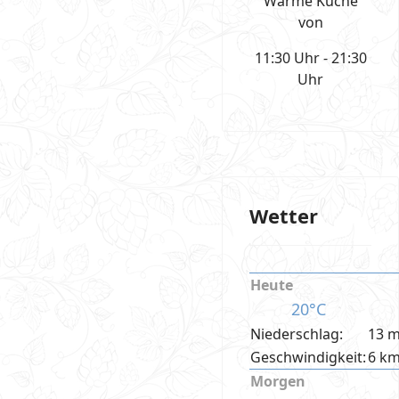
Warme Küche
von
11:30 Uhr - 21:30
Uhr
Wetter
Heute
20°C
Niederschlag:
13 
Geschwindigkeit:
6 k
Morgen