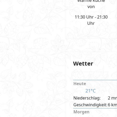
Warme Küche
von
11:30 Uhr - 21:30
Uhr
Wetter
Heute
21°C
Niederschlag:
2 m
Geschwindigkeit:
6 k
Morgen