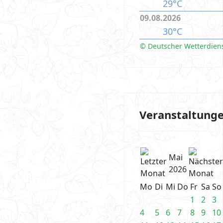
29°C
09.08.2026
30°C
© Deutscher Wetterdien
Veranstaltung
Mai
2026
Mo
Di
Mi
Do
Fr
Sa
So
1
2
3
4
5
6
7
8
9
10