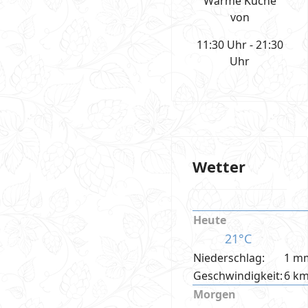
Warme Küche
von
11:30 Uhr - 21:30
Uhr
Wetter
Heute
21°C
Niederschlag:
1 m
Geschwindigkeit:
6 k
Morgen