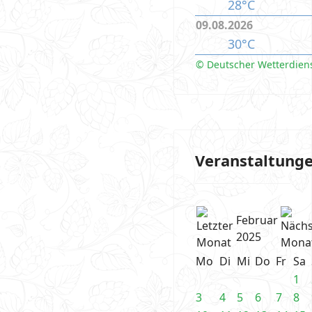
28°C
09.08.2026
30°C
© Deutscher Wetterdien
Veranstaltung
Februar
2025
Mo
Di
Mi
Do
Fr
Sa
1
3
4
5
6
7
8